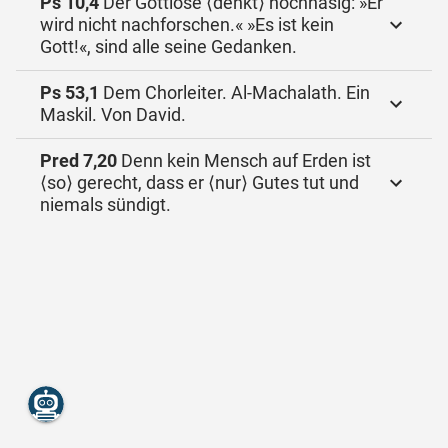
Ps 10,4
Der Gottlose ⟨denkt⟩ hochnäsig: »Er
wird nicht nachforschen.« »Es ist kein
Gott!«, sind alle seine Gedanken.
Ps 53,1
Dem Chorleiter. Al-Machalath. Ein
Maskil. Von David.
Pred 7,20
Denn kein Mensch auf Erden ist
⟨so⟩ gerecht, dass er ⟨nur⟩ Gutes tut und
niemals sündigt.