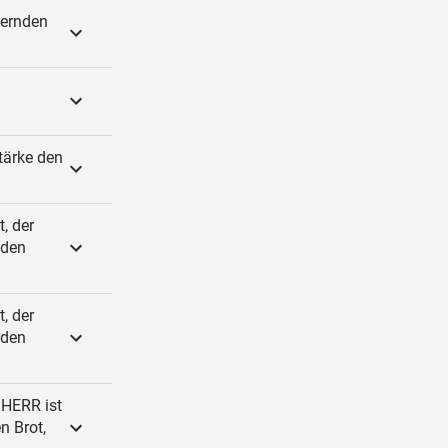
nernden
tärke den
, der
 den
, der
 den
 HERR ist
n Brot,