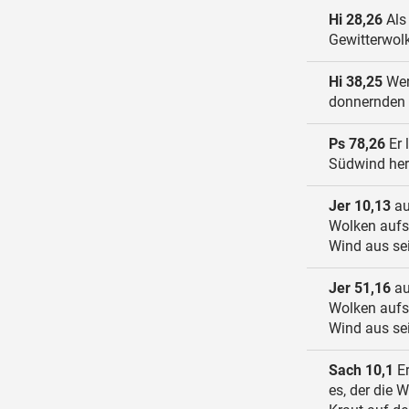
Hi 28,26
Als
Gewitterwolk
Hi 38,25
Wer
donnernden 
Ps 78,26
Er 
Südwind her
Jer 10,13
au
Wolken aufst
Wind aus se
Jer 51,16
au
Wolken aufst
Wind aus se
Sach 10,1
Er
es, der die 