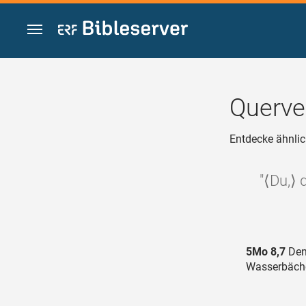
Zum Inhalt springen
Querve
Entdecke ähnlic
"⟨Du,⟩ 
5Mo 8,7
Denn
Wasserbäche