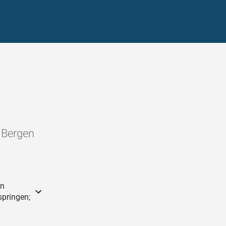
n Bergen
on
springen;