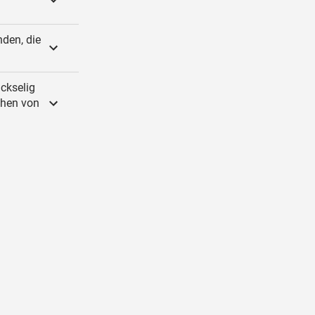
nden, die
ckselig
ruhen von