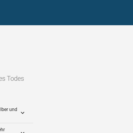
des Todes
ilber und
ehr