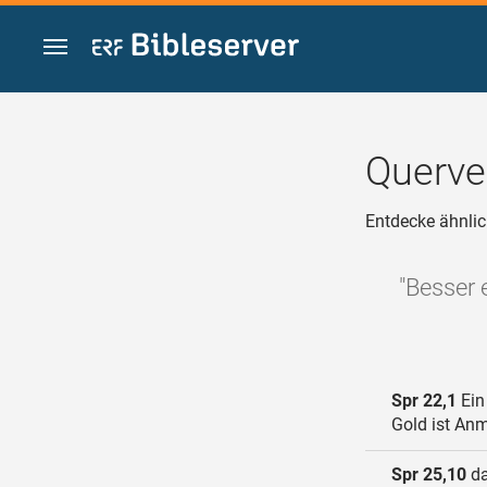
Zum Inhalt springen
Querve
Entdecke ähnlic
"Besser 
Spr 22,1
Ein
Gold ist Anm
Spr 25,10
da