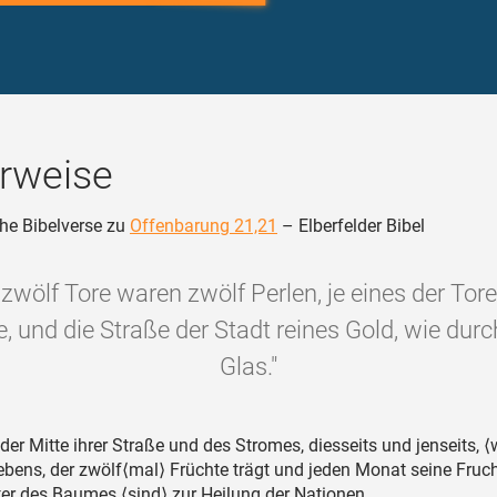
rweise
he Bibelverse zu
Offenbarung 21,21
– Elberfelder Bibel
 zwölf Tore waren zwölf Perlen, je eines der Tor
e, und die Straße der Stadt reines Gold, wie dur
Glas."
der Mitte ihrer Straße und des Stromes, diesseits und jenseits, ⟨
ens, der zwölf⟨mal⟩ Früchte trägt und jeden Monat seine Frucht
ter des Baumes ⟨sind⟩ zur Heilung der Nationen.