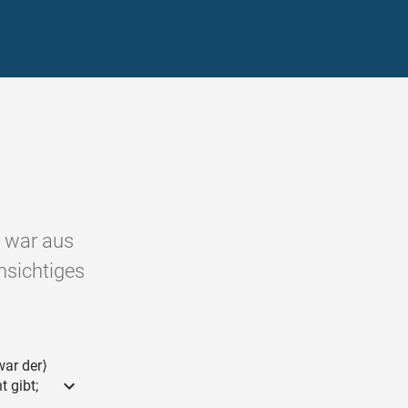
e war aus
chsichtiges
war der⟩
 gibt;