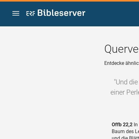
Zum Inhalt springen
Querve
Entdecke ähnlic
"Und die
einer Perl
Offb 22,2
In 
Baum des Leb
und die Blät