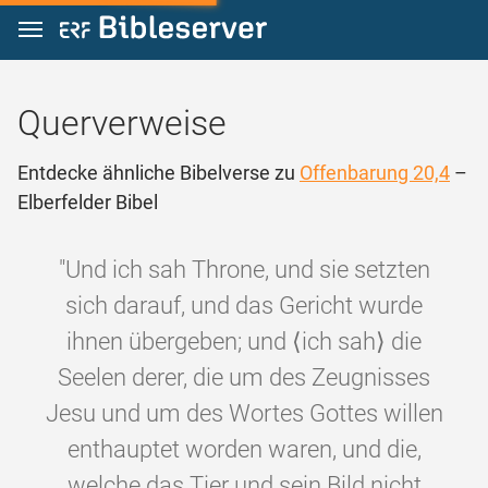
Zum Inhalt springen
Querverweise
Entdecke ähnliche Bibelverse zu
Offenbarung 20,4
–
Elberfelder Bibel
"Und ich sah Throne, und sie setzten
sich darauf, und das Gericht wurde
ihnen übergeben; und ⟨ich sah⟩ die
Seelen derer, die um des Zeugnisses
Jesu und um des Wortes Gottes willen
enthauptet worden waren, und die,
welche das Tier und sein Bild nicht