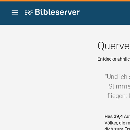
Zum Inhalt springen
Querve
Entdecke ähnlic
"Und ich 
Stimme 
fliegen
Hes 39,4
Auf
Völker, die 
dich zum Fr