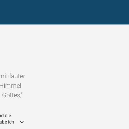
mit lauter
m Himmel
Gottes,"
nd die
habe ich