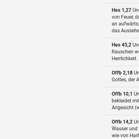
Hes 1,27
Und
von Feuer, 
an aufwärts
das Aussehen
Hes 43,2
Und
Rauschen wa
Herrlichkeit.
Offb 2,18
Un
Gottes, der
Offb 10,1
Un
bekleidet mi
Angesicht ⟨w
Offb 14,2
Un
Wasser und w
wie von Harf