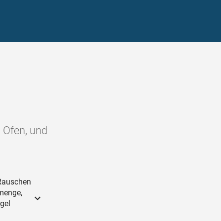
m Ofen, und
 Rauschen
smenge,
ügel