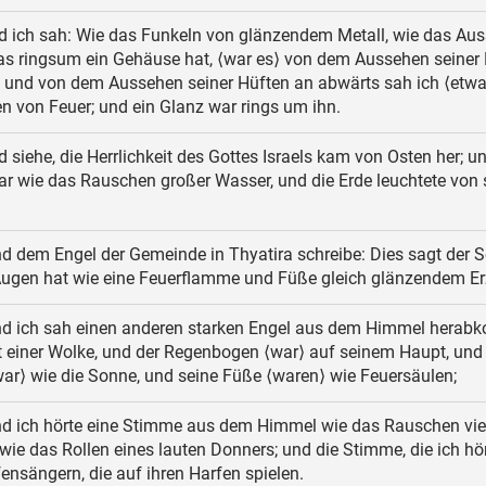
 ich sah: Wie das Funkeln von glänzendem Metall, wie das Au
das ringsum ein Gehäuse hat, ⟨war es⟩ von dem Aussehen seiner
; und von dem Aussehen seiner Hüften an abwärts sah ich ⟨etwa
 von Feuer; und ein Glanz war rings um ihn.
 siehe, die Herrlichkeit des Gottes Israels kam von Osten her; un
r wie das Rauschen großer Wasser, und die Erde leuchtete von 
d dem Engel der Gemeinde in Thyatira schreibe: Dies sagt der 
 Augen hat wie eine Feuerflamme und Füße gleich glänzendem Er
d ich sah einen anderen starken Engel aus dem Himmel herab
t einer Wolke, und der Regenbogen ⟨war⟩ auf seinem Haupt, und
ar⟩ wie die Sonne, und seine Füße ⟨waren⟩ wie Feuersäulen;
d ich hörte eine Stimme aus dem Himmel wie das Rauschen vie
ie das Rollen eines lauten Donners; und die Stimme, die ich hör
ensängern, die auf ihren Harfen spielen.