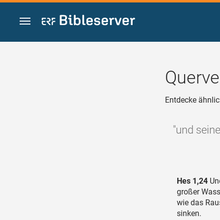
Zum Inhalt springen
Querve
Entdecke ähnlic
"und seine
Hes 1,24
Und
großer Wass
wie das Raus
sinken.