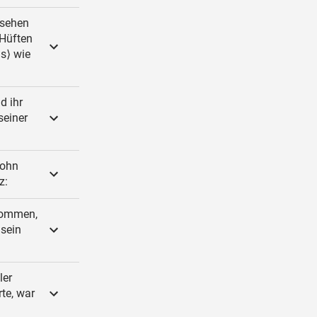
ssehen
 Hüften
s⟩ wie
d ihr
seiner
Sohn
z:
kommen,
 sein
ler
te, war