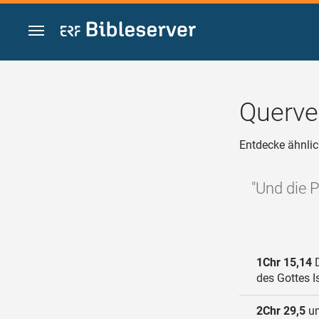
Zum Inhalt springen
Querve
Entdecke ähnlic
"Und die P
1Chr 15,14
D
des Gottes I
2Chr 29,5
un