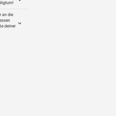
iligtum!
r an die
dessen
ße deiner