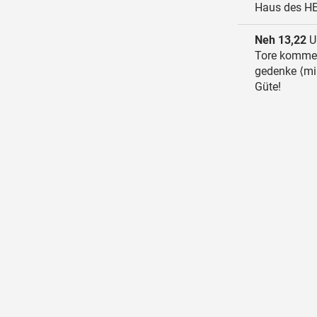
Haus des HER
Neh 13,22
Un
Tore kommen
gedenke ⟨mir
Güte!