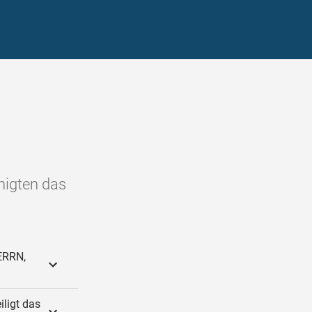
inigten das
HERRN,
iligt das