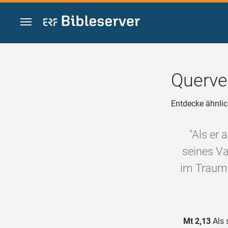
Zum Inhalt springen
Querve
Entdecke ähnlic
"Als er 
seines Va
im Traum 
Mt 2,13
Als 