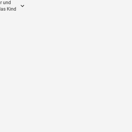
ir und
das Kind