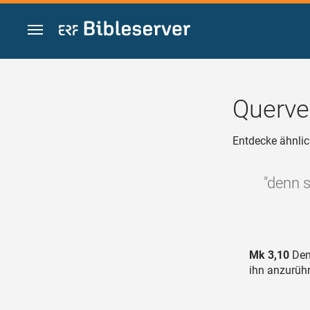
Zum Inhalt springen
Querve
Entdecke ähnlic
"denn 
Mk 3,10
Denn
ihn anzurühr