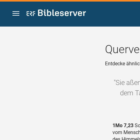
Zum Inhalt springen
Querve
Entdecke ähnlic
"Sie aßen
dem Ta
1Mo 7,23
So
vom Mensche
des Himmels;