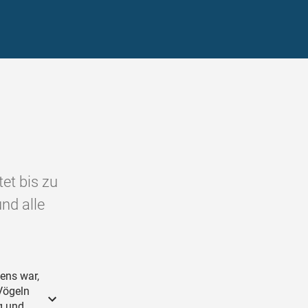
tet bis zu
nd alle
ens war,
Vögeln
g und