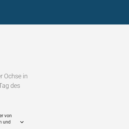
r Ochse in
 Tag des
er von
in und