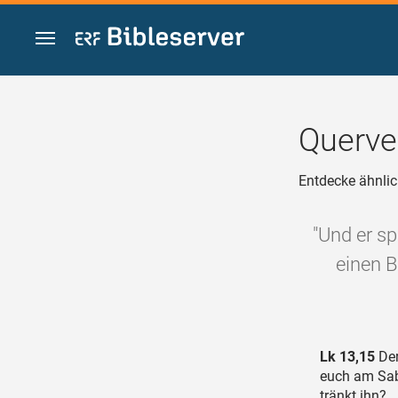
Zum Inhalt springen
Querve
Entdecke ähnlic
"Und er s
einen B
Lk 13,15
Der
euch am Sabb
tränkt ihn?