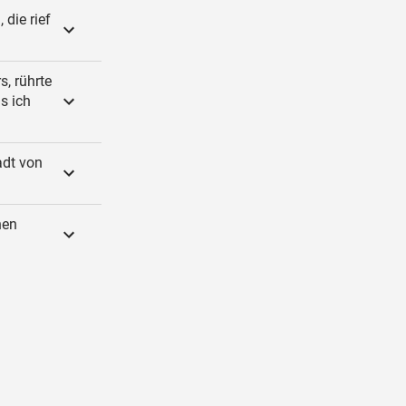
die rief
, rührte
s ich
adt von
nen