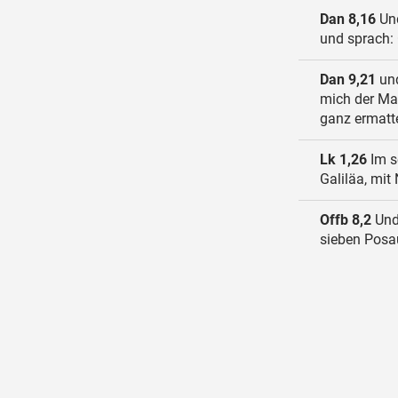
Dan 8,16
Und
und sprach: 
Dan 9,21
und
mich der Man
ganz ermatte
Lk 1,26
Im s
Galiläa, mit
Offb 8,2
Und 
sieben Posa