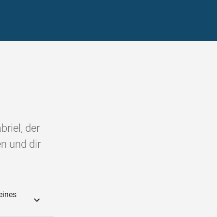
riel, der
en und dir
eines