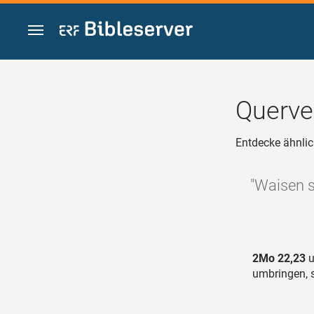
Zum Inhalt springen
Querve
Entdecke ähnlic
"Waisen s
2Mo 22,23
u
umbringen, 