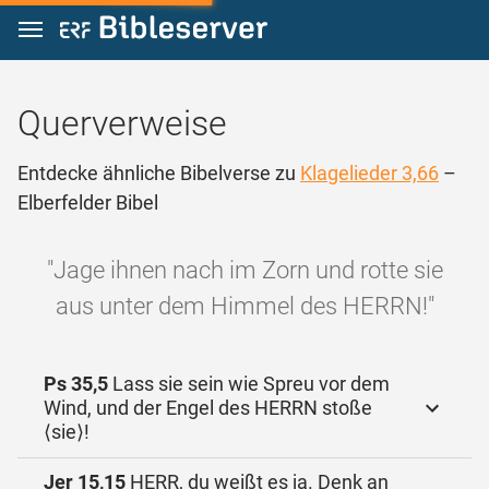
Zum Inhalt springen
Querverweise
Entdecke ähnliche Bibelverse zu
Klagelieder 3,66
–
Elberfelder Bibel
"Jage ihnen nach im Zorn und rotte sie
aus unter dem Himmel des HERRN!"
Ps 35,5
Lass sie sein wie Spreu vor dem
Wind, und der Engel des HERRN stoße
⟨sie⟩!
Jer 15,15
HERR, du weißt es ja. Denk an