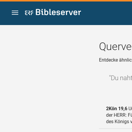
Zum Inhalt springen
Querve
Entdecke ähnlic
"Du naht
2Kön 19,6
Un
der HERR: Fü
des Königs v