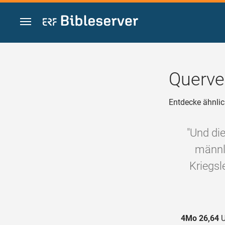
Zum Inhalt springen
Querve
Entdecke ähnlic
"Und die
männli
Kriegsl
4Mo 26,64
U