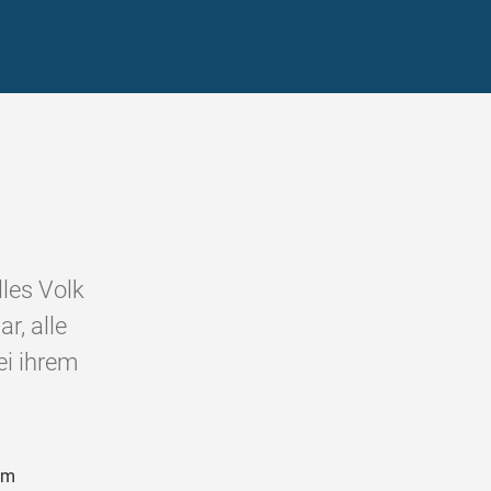
lles Volk
r, alle
ei ihrem
em