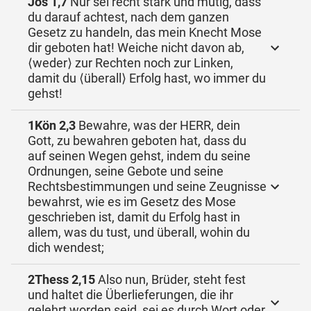
Jos 1,7
Nur sei recht stark und mutig, dass
du darauf achtest, nach dem ganzen
Gesetz zu handeln, das mein Knecht Mose
dir geboten hat! Weiche nicht davon ab,
⟨weder⟩ zur Rechten noch zur Linken,
damit du ⟨überall⟩ Erfolg hast, wo immer du
gehst!
1Kön 2,3
Bewahre, was der HERR, dein
Gott, zu bewahren geboten hat, dass du
auf seinen Wegen gehst, indem du seine
Ordnungen, seine Gebote und seine
Rechtsbestimmungen und seine Zeugnisse
bewahrst, wie es im Gesetz des Mose
geschrieben ist, damit du Erfolg hast in
allem, was du tust, und überall, wohin du
dich wendest;
2Thess 2,15
Also nun, Brüder, steht fest
und haltet die Überlieferungen, die ihr
gelehrt worden seid, sei es durch Wort oder