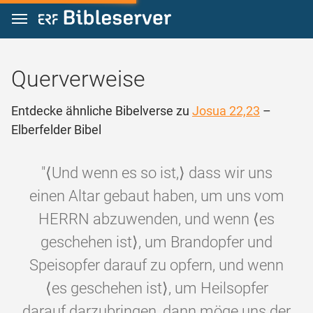
Zum Inhalt springen
Querverweise
Entdecke ähnliche Bibelverse zu
Josua 22,23
–
Elberfelder Bibel
"⟨Und wenn es so ist,⟩ dass wir uns
einen Altar gebaut haben, um uns vom
HERRN abzuwenden, und wenn ⟨es
geschehen ist⟩, um Brandopfer und
Speisopfer darauf zu opfern, und wenn
⟨es geschehen ist⟩, um Heilsopfer
darauf darzubringen, dann möge uns der