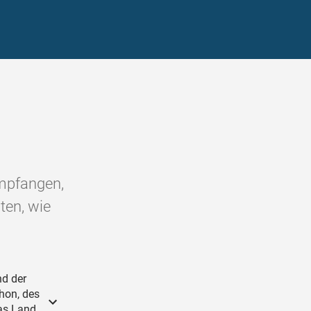
empfangen,
ten, wie
d der
hon, des
das Land