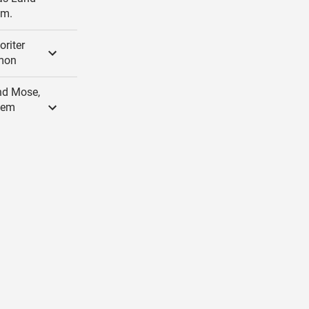
um.
riter
rmon
nd Mose,
dem