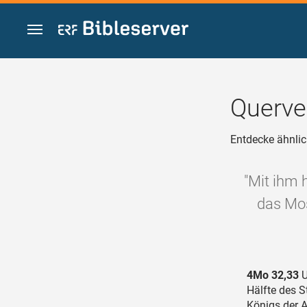
Zum Inhalt springen
Querve
Entdecke ähnlic
"Mit ihm 
das Mos
4Mo 32,33
U
Hälfte des 
Königs der 