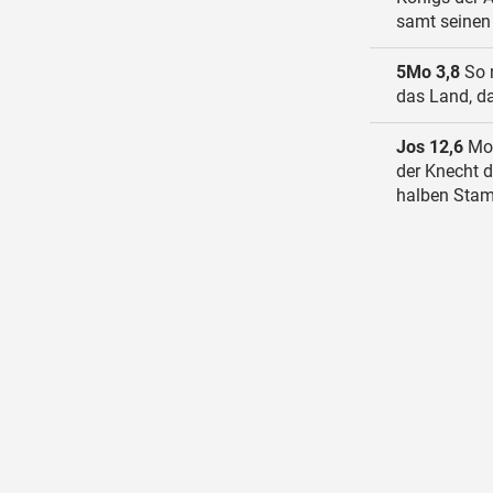
samt seinen 
5Mo 3,8
So n
das Land, da
Jos 12,6
Mos
der Knecht 
halben Sta