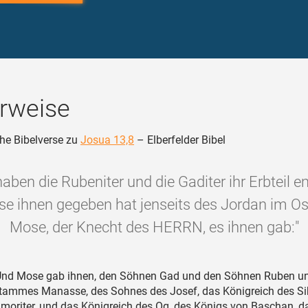
rweise
he Bibelverse zu
Josua 13,8
– Elberfelder Bibel
haben die Rubeniter und die Gaditer ihr Erbteil 
e ihnen gegeben hat jenseits des Jordan im Os
Mose, der Knecht des HERRN, es ihnen gab:"
nd Mose gab ihnen, den Söhnen Gad und den Söhnen Ruben un
Stammes Manasse, des Sohnes des Josef, das Königreich des Si
Amoriter, und das Königreich des Og, des Königs von Baschan, 