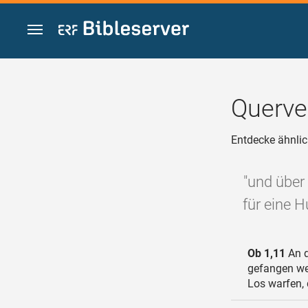
Zum Inhalt springen
Querve
Entdecke ähnlic
"und über
für eine 
Ob 1,11
An d
gefangen we
Los warfen, 