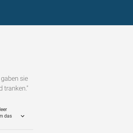
 gaben sie
 tranken."
Heer
em das