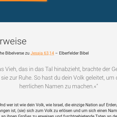
rweise
he Bibelverse zu
Jesaja 63,14
– Elberfelder Bibel
s Vieh, das in das Tal hinabzieht, brachte der G
ie zur Ruhe. So hast du dein Volk geleitet, um d
herrlichen Namen zu machen.«"
nd wer ist wie dein Volk, wie Israel, die einzige Nation auf Erden,
ngen ist, ⟨sie⟩ sich zum Volk zu erlösen und um sich einen Na
an ihnen Großes zu erweisen und furchtgebietende Taten an d