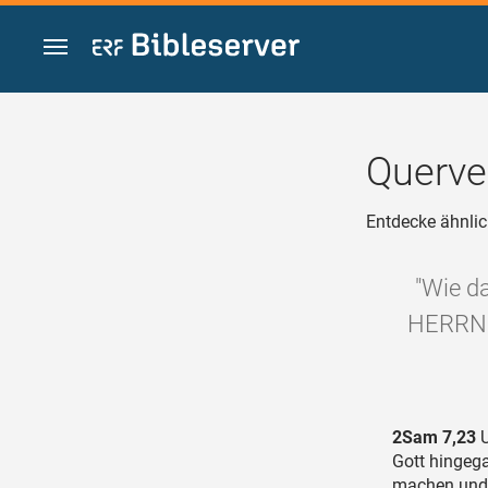
Zum Inhalt springen
Querve
Entdecke ähnlic
"Wie da
HERRN s
2Sam 7,23
U
Gott hingega
machen und 