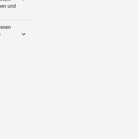
onen und
iesen
n