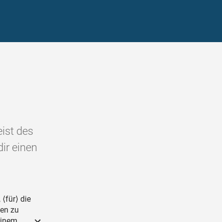
eist des
ir einen
 ⟨für⟩ die
men zu
einem