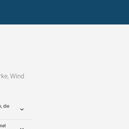
erke, Wind
, die
mel