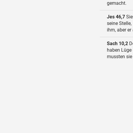
gemacht.
Jes 46,7
Sie
seine Stelle
ihm, aber er 
Sach 10,2
De
haben Lüge g
mussten sie f