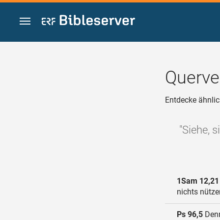
Zum Inhalt springen
Querve
Entdecke ähnlic
"Siehe, s
1Sam 12,21
nichts nütze
Ps 96,5
Denn