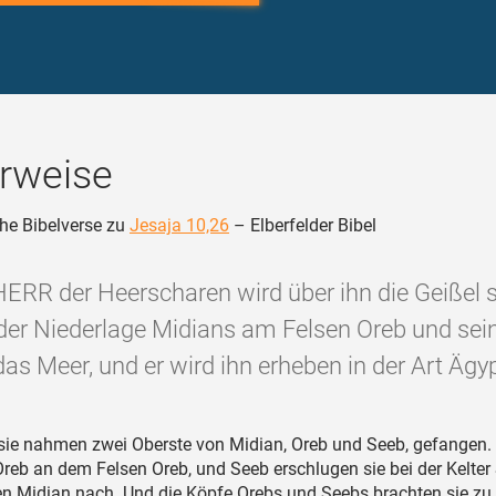
rweise
he Bibelverse zu
Jesaja 10,26
– Elberfelder Bibel
HERR der Heerscharen wird über ihn die Geißel
 der Niederlage Midians am Felsen Oreb und sei
das Meer, und er wird ihn erheben in der Art Ägyp
ie nahmen zwei Oberste von Midian, Oreb und Seeb, gefangen. 
reb an dem Felsen Oreb, und Seeb erschlugen sie bei der Kelter
en Midian nach. Und die Köpfe Orebs und Seebs brachten sie zu