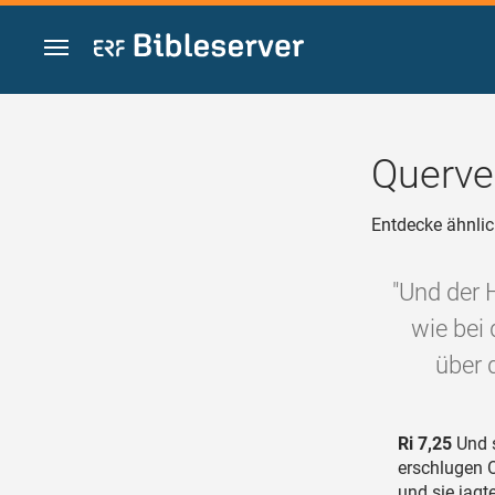
Zum Inhalt springen
Querve
Entdecke ähnlic
"Und der 
wie bei
über 
Ri 7,25
Und s
erschlugen O
und sie jagt