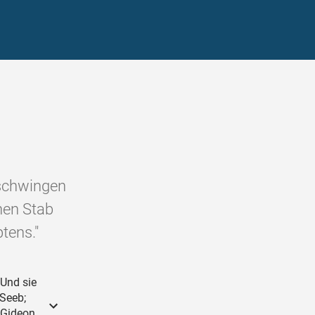
 schwingen
nen Stab
tens."
Und sie
 Seeb;
 Gideon