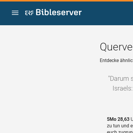
Zum Inhalt springen
Querve
Entdecke ähnlic
"Darum s
Israel
5Mo 28,63
U
zu tun und e
euch zugrun