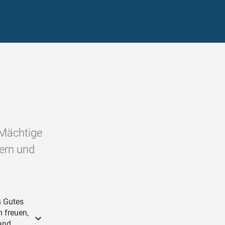
 Mächtige
ern und
h Gutes
 freuen,
and