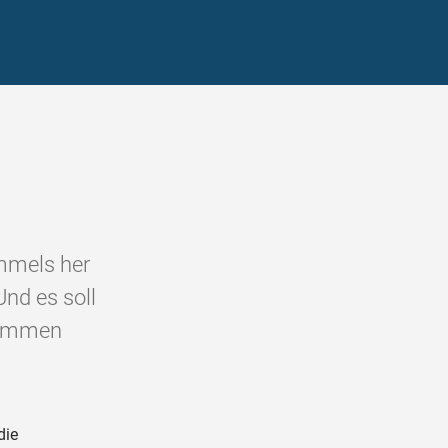
immels her
Und es soll
 kommen
die