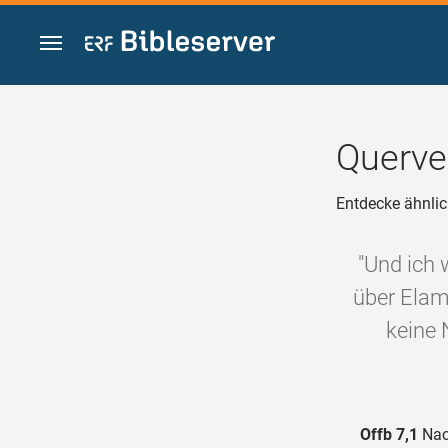
Zum Inhalt springen
Querve
Entdecke ähnlic
"Und ich 
über Elam 
keine 
Offb 7,1
Nach