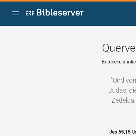
Zum Inhalt springen
Querve
Entdecke ähnlic
"Und von
Judas, di
Zedekia 
Jes 65,15
Un