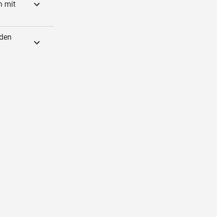
n mit
nden