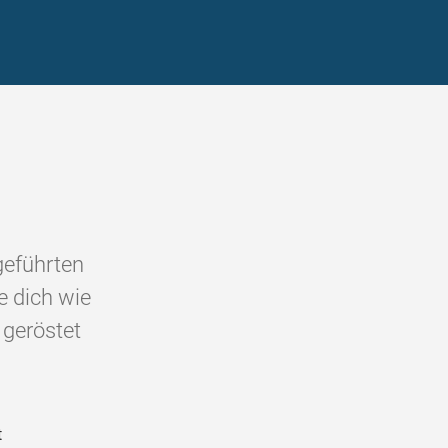
geführten
e dich wie
 geröstet
t