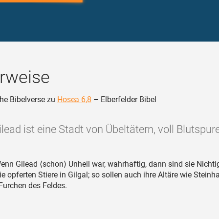
rweise
he Bibelverse zu
Hosea 6,8
– Elberfelder Bibel
ilead ist eine Stadt von Übeltätern, voll Blutspure
nn Gilead ⟨schon⟩ Unheil war, wahrhaftig, dann sind sie Nichti
e opferten Stiere in Gilgal; so sollen auch ihre Altäre wie Steinh
Furchen des Feldes.