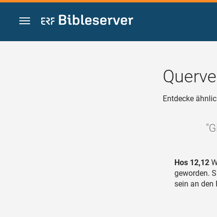
Zum Inhalt springen
Querve
Entdecke ähnlic
"G
Hos 12,12
We
geworden. Si
sein an den 