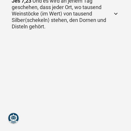
Jes 7,23
Und es wird an jenem Tag
geschehen, dass jeder Ort, wo tausend
Weinstöcke ⟨im Wert⟩ von tausend
Silber⟨schekeln⟩ stehen, den Dornen und
Disteln gehört.