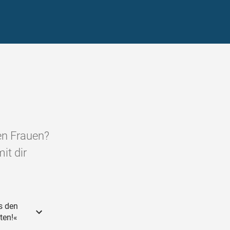
en Frauen?
it dir
s den
ten!«