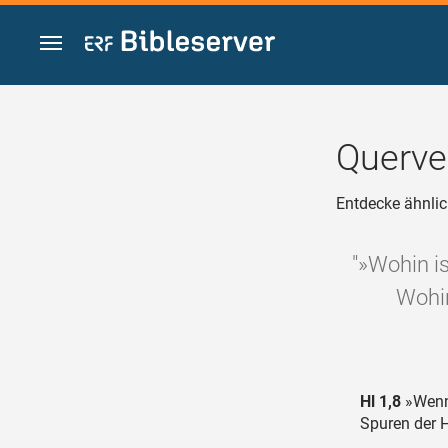
Zum Inhalt springen
Querve
Entdecke ähnlic
"»Wohin i
Wohin
Hl 1,8
»Wenn 
Spuren der H