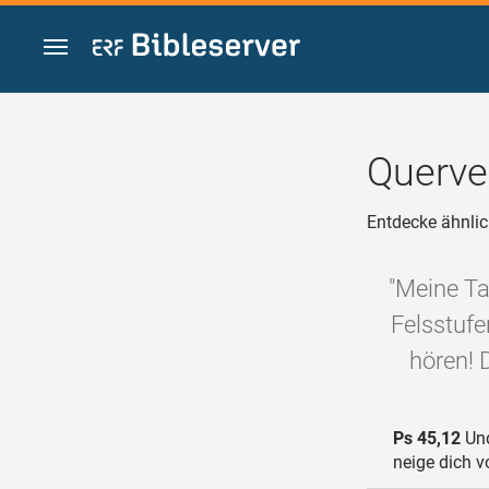
Zum Inhalt springen
Querve
Entdecke ähnlic
"Meine Ta
Felsstufe
hören! 
Ps 45,12
Und
neige dich v