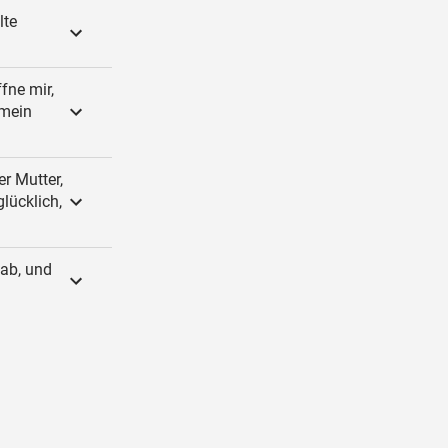
lte
fne mir,
 mein
er Mutter,
glücklich,
oab, und