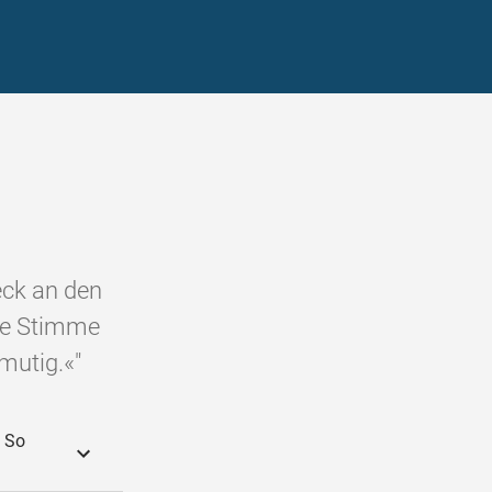
eck an den
ine Stimme
mutig.«"
: So