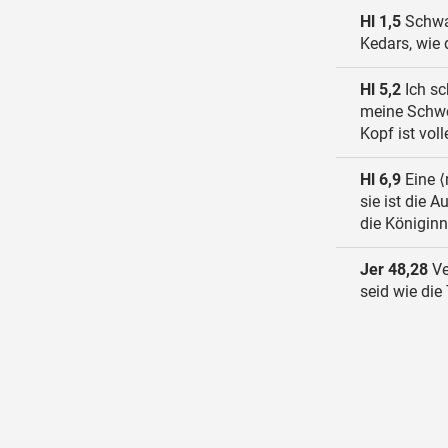
Hl 1,5
Schwar
Kedars, wie
Hl 5,2
Ich sc
meine Schwe
Kopf ist vol
Hl 6,9
Eine ⟨
sie ist die A
die Königinn
Jer 48,28
Ve
seid wie die