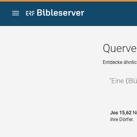
Zum Inhalt springen
Querve
Entdecke ähnlic
"Eine ⟨Bl
Jos 15,62
Ni
ihre Dörfer.