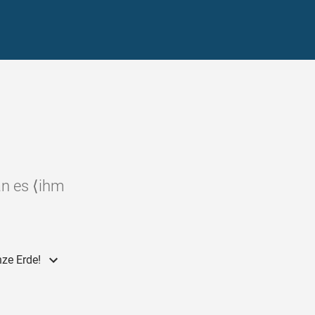
an es ⟨ihm
nze Erde!