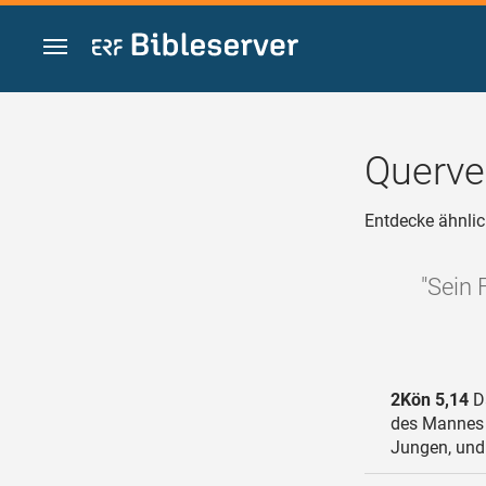
Zum Inhalt springen
Querve
Entdecke ähnlic
"Sein 
2Kön 5,14
Da
des Mannes G
Jungen, und 