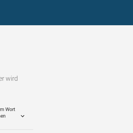
er wird
em Wort
nen