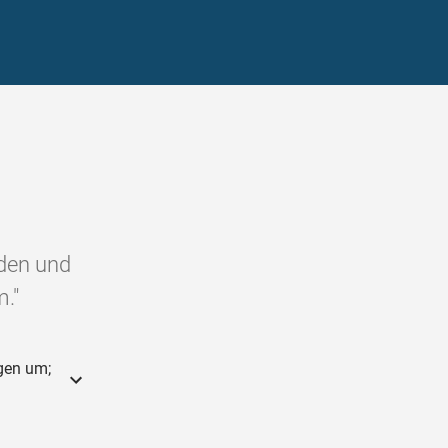
nden und
."
igen um;