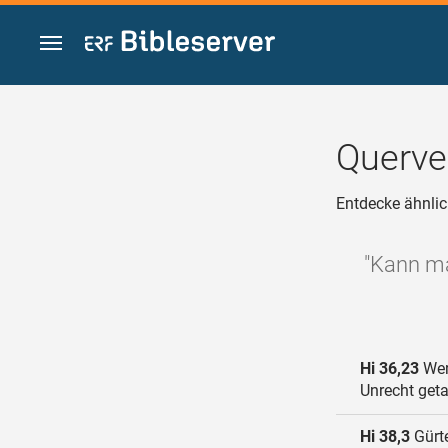
Zum Inhalt springen
Querve
Entdecke ähnlic
"Kann ma
Hi 36,23
Wer
Unrecht get
Hi 38,3
Gürte