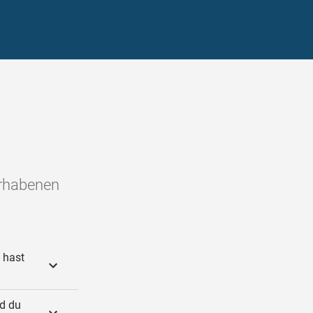
Erhabenen
 hast
nd du