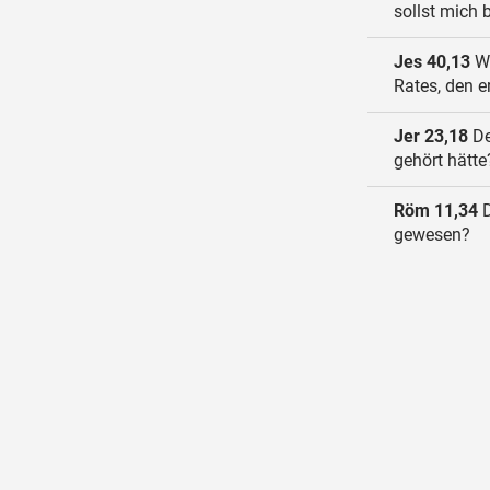
sollst mich 
Jes 40,13
We
Rates, den e
Jer 23,18
De
gehört hätte
Röm 11,34
D
gewesen?