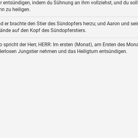
r entsündigen, indem du Sühnung an ihm vollziehst, und du soll
hn zu heiligen.
d er brachte den Stier des Sündopfers herzu; und Aaron und se
Hände auf den Kopf des Sündopferstiers.
 spricht der Herr, HERR: Im ersten ⟨Monat⟩, am Ersten des Monat
hlerlosen Jungstier nehmen und das Heiligtum entsündigen.