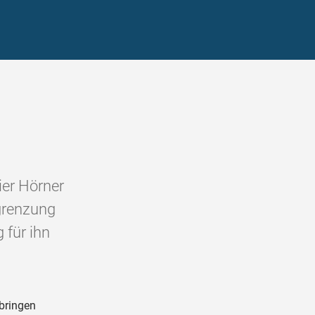
ier Hörner
bgrenzung
 für ihn
rbringen