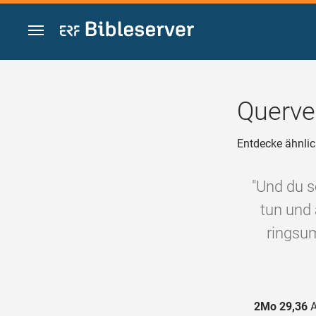
Zum Inhalt springen
Querve
Entdecke ähnlic
"Und du s
tun und 
ringsum
2Mo 29,36
A