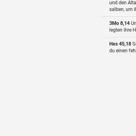
und den Alta
salben, um i
3Mo 8,14
Un
legten ihre 
Hes 45,18
So
du einen fe