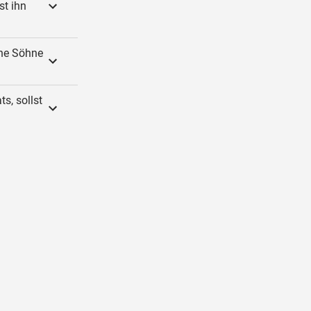
st ihn
ine Söhne
s, sollst