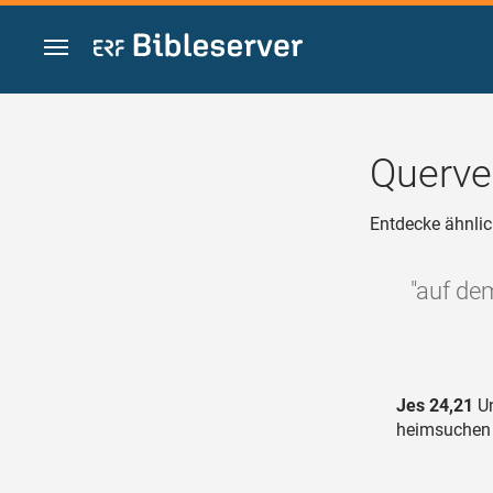
Zum Inhalt springen
Querve
Entdecke ähnlic
"auf dem
Jes 24,21
Un
heimsuchen i