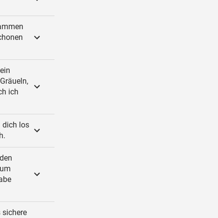
usammen
schonen
ein
 Gräueln,
ch ich
 dich los
h.
 den
aum
habe
 sichere