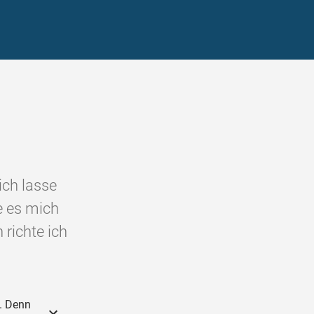
ich lasse
e es mich
richte ich
t. Denn