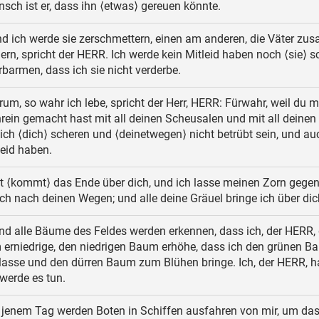
nsch ist er, dass ihn ⟨etwas⟩ gereuen könnte.
d ich werde sie zerschmettern, einen am anderen, die Väter z
ern, spricht der HERR. Ich werde kein Mitleid haben noch ⟨sie⟩ 
barmen, dass ich sie nicht verderbe.
um, so wahr ich lebe, spricht der Herr, HERR: Fürwahr, weil du m
rein gemacht hast mit all deinen Scheusalen und mit all deinen
 ich ⟨dich⟩ scheren und ⟨deinetwegen⟩ nicht betrübt sein, und au
leid haben.
t ⟨kommt⟩ das Ende über dich, und ich lasse meinen Zorn gegen
ich nach deinen Wegen; und alle deine Gräuel bringe ich über dic
d alle Bäume des Feldes werden erkennen, dass ich, der HERR,
erniedrige, den niedrigen Baum erhöhe, dass ich den grünen B
 lasse und den dürren Baum zum Blühen bringe. Ich, der HERR, 
werde es tun.
jenem Tag werden Boten in Schiffen ausfahren von mir, um das