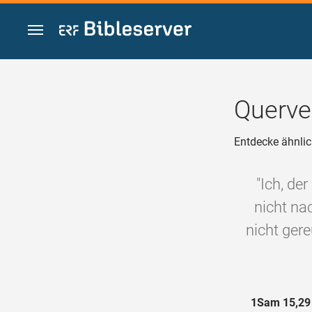
Zum Inhalt springen
Querve
Entdecke ähnlic
"Ich, de
nicht na
nicht ger
1Sam 15,29