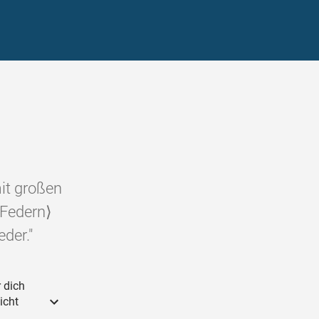
mit großen
⟨Federn⟩
der."
 dich
icht