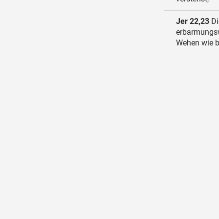
Jer 22,23
Di
erbarmungsw
Wehen wie b