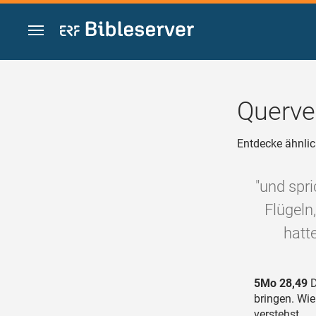
Zum Inhalt springen
Querve
Entdecke ähnlic
"und spri
Flügeln
hatt
5Mo 28,49
D
bringen. Wie
verstehst,