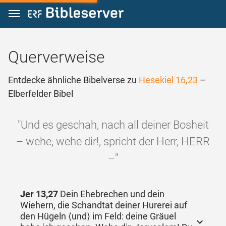
Zum Inhalt springen
Querverweise
Entdecke ähnliche Bibelverse zu
Hesekiel 16,23
–
Elberfelder Bibel
"Und es geschah, nach all deiner Bosheit
– wehe, wehe dir!, spricht der Herr, HERR
–"
Jer 13,27
Dein Ehebrechen und dein
Wiehern, die Schandtat deiner Hurerei auf
den Hügeln ⟨und⟩ im Feld: deine Gräuel