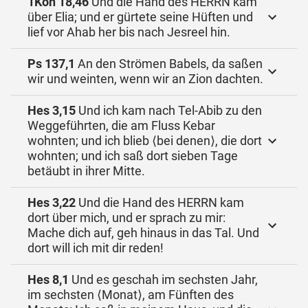
1Kön 18,46
Und die Hand des HERRN kam
über Elia; und er gürtete seine Hüften und
lief vor Ahab her bis nach Jesreel hin.
Ps 137,1
An den Strömen Babels, da saßen
wir und weinten, wenn wir an Zion dachten.
Hes 3,15
Und ich kam nach Tel-Abib zu den
Weggeführten, die am Fluss Kebar
wohnten; und ich blieb ⟨bei denen⟩, die dort
wohnten; und ich saß dort sieben Tage
betäubt in ihrer Mitte.
Hes 3,22
Und die Hand des HERRN kam
dort über mich, und er sprach zu mir:
Mache dich auf, geh hinaus in das Tal. Und
dort will ich mit dir reden!
Hes 8,1
Und es geschah im sechsten Jahr,
im sechsten ⟨Monat⟩, am Fünften des