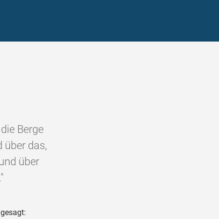
 die Berge
 über das,
 und über
"
 gesagt: