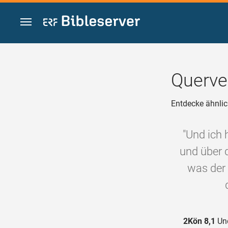
Zum Inhalt springen
Querve
Entdecke ähnlic
"Und ich 
und über 
was der 
2Kön 8,1
Und