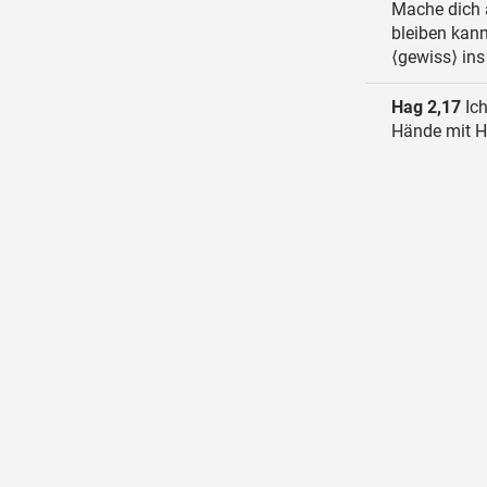
Mache dich a
bleiben kan
⟨gewiss⟩ ins
Hag 2,17
Ich
Hände mit Ha