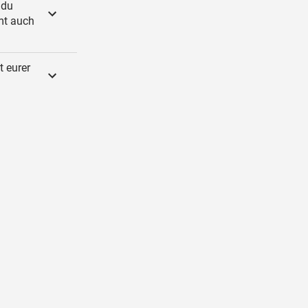
 du
mt auch
t eurer