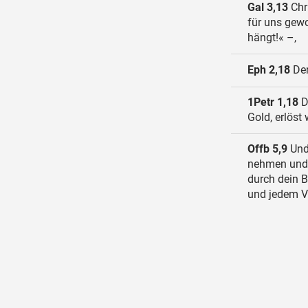
Gal 3,13
Chr
für uns gewo
hängt!« –,
Eph 2,18
Den
1Petr 1,18
De
Gold, erlöst
Offb 5,9
Und 
nehmen und 
durch dein 
und jedem V