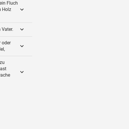
ein Fluch
m Holz
 Vater.
r oder
el,
 zu
ast
rache