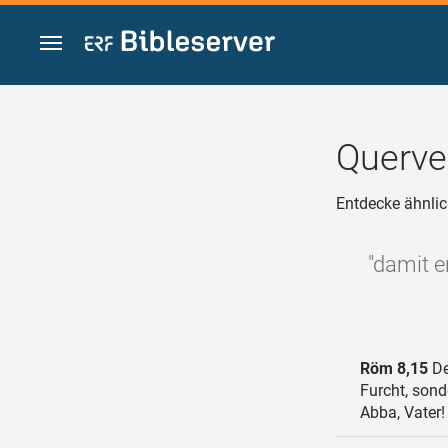
Zum Inhalt springen
Querve
Entdecke ähnlic
"damit e
Röm 8,15
De
Furcht, sond
Abba, Vater!