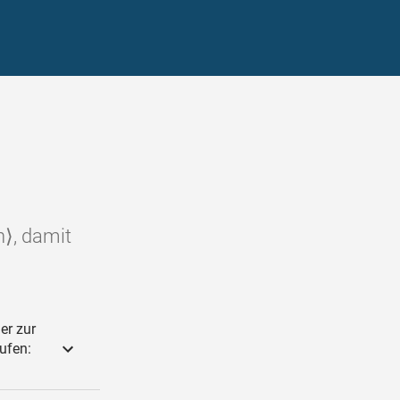
n⟩, damit
er zur
ufen: