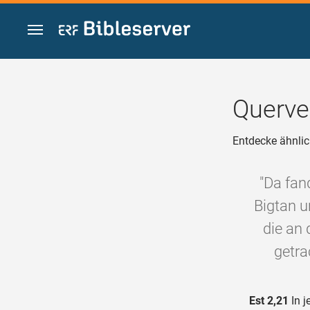
Zum Inhalt springen
Querve
Entdecke ähnlic
"Da fan
Bigtan u
die an
getra
Est 2,21
In j