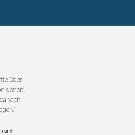
tte über
on denen,
 danach
egen."
an und