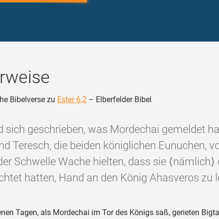
rweise
he Bibelverse zu
Ester 6,2
– Elberfelder Bibel
d sich geschrieben, was Mordechai gemeldet ha
nd Teresch, die beiden königlichen Eunuchen, v
 der Schwelle Wache hielten, dass sie ⟨nämlich⟩
chtet hatten, Hand an den König Ahasveros zu l
enen Tagen, als Mordechai im Tor des Königs saß, gerieten Bigt