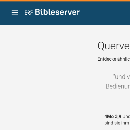
Zum Inhalt springen
Querve
Entdecke ähnlic
"und 
Bedienun
4Mo 3,9
Und 
sind sie ihm