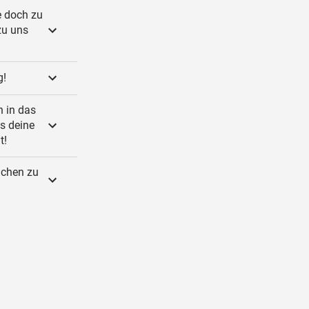
 doch zu
zu uns
g!
n in das
s deine
t!
achen zu