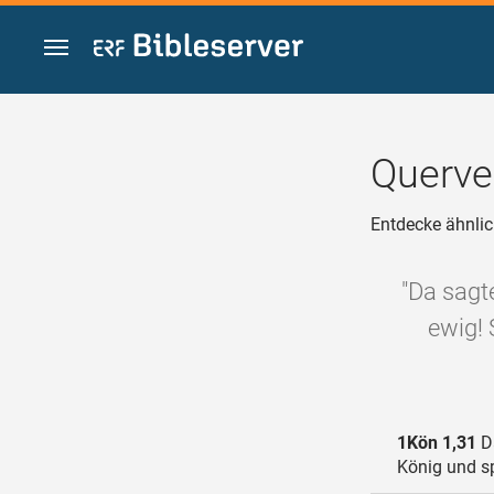
Zum Inhalt springen
Querve
Entdecke ähnlic
"Da sagt
ewig! 
1Kön 1,31
Da
König und sp