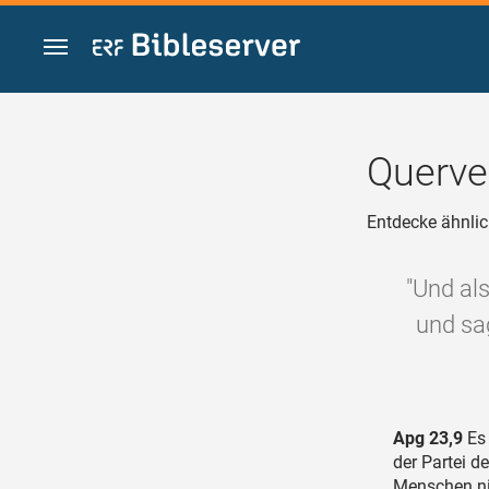
Zum Inhalt springen
Querve
Entdecke ähnlic
"Und al
und sa
Apg 23,9
Es 
der Partei d
Menschen nic