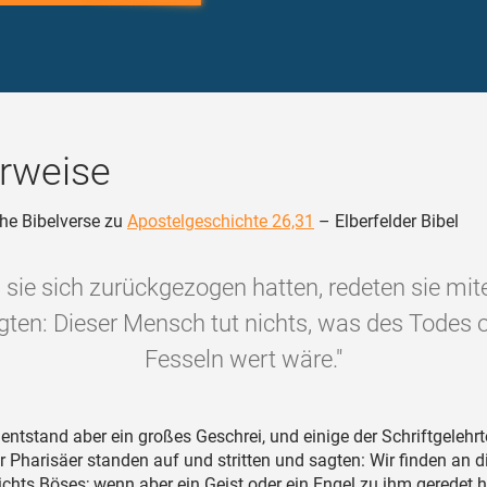
rweise
he Bibelverse zu
Apostelgeschichte 26,31
– Elberfelder Bibel
s sie sich zurückgezogen hatten, redeten sie mit
gten: Dieser Mensch tut nichts, was des Todes o
Fesseln wert wäre."
entstand aber ein großes Geschrei, und einige der Schriftgelehr
er Pharisäer standen auf und stritten und sagten: Wir finden an 
hts Böses; wenn aber ein Geist oder ein Engel zu ihm geredet 