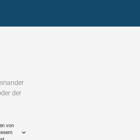
einander
der der
ten von
diesem
hat …