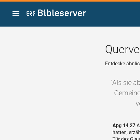
Zum Inhalt springen
Querve
Entdecke ähnlic
"Als sie 
Gemeind
v
Apg 14,27
A
hatten, erzä
Tür des Gla