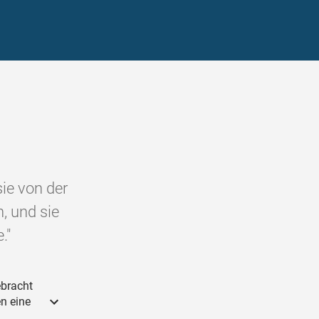
ie von der
 und sie
."
bracht
en eine